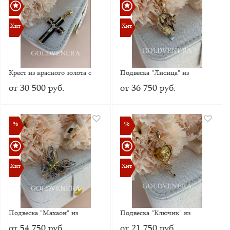
Хит
Хит
Хит
Хит
Крест из красного золота с
Подвеска "Лисица" из
Каучуком
красного золота
от 30 500 руб.
от 36 750 руб.
%
%
%
%
Хит
Хит
Хит
Хит
Подвеска "Махаон" из
Подвеска "Ключик" из
красного золота с миксом
красного золота с янтарём
от 54 750 руб.
от 21 750 руб.