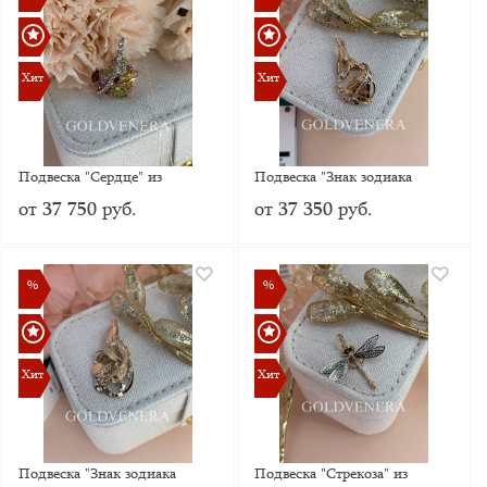
Хит
Хит
Хит
Хит
Подвеска "Сердце" из
Подвеска "Знак зодиака
красного золота 585 пробы с
Водолей" из
от 37 750 руб.
от 37 350 руб.
Миксом натуральных камней
комбинированного золота
%
%
%
%
Хит
Хит
Хит
Хит
Подвеска "Знак зодиака
Подвеска "Стрекоза" из