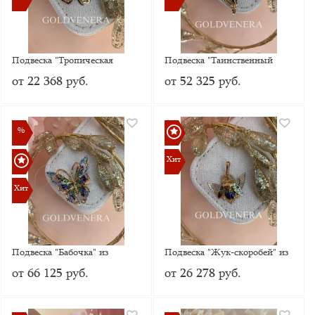
Подвеска "Тропическая
Подвеска "Таинственный
красавица" из красного золота
дракон" из
от 22 368 руб.
от 52 325 руб.
с эмалью
комбинированного золота
%
%
Хит
Хит
Хит
Хит
Подвеска "Бабочка" из
Подвеска "Жук-скоробей" из
красного золота с эмалью
красного золота с эмалью
от 66 125 руб.
от 26 278 руб.