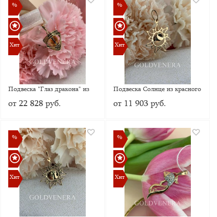
%
%
%
%
Хит
Хит
Хит
Хит
Подвеска "Глаз дракона" из
Подвеска Солнце из красного
красного золота
золота без вставок
от 22 828 руб.
от 11 903 руб.
%
%
%
%
Хит
Хит
Хит
Хит