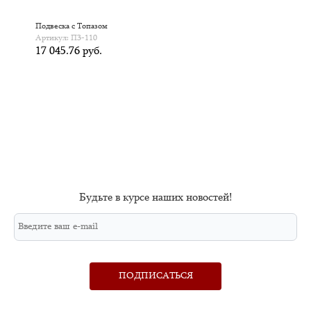
Подвеска с Топазом
П
Артикул: П3-110
А
17 045.76 руб.
Будьте в курсе наших новостей!
ПОДПИСАТЬСЯ