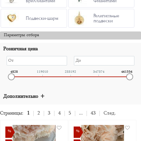
Бриллиантами
Фианитами
Религиозные
Подвески-шарм
подвески
Параметры отбора
Розничная цена
4828
119010
233192
347374
461556
+
Дополнительно
Страницы:
1
2
3
4
5
...
43
След.
%
%
%
%