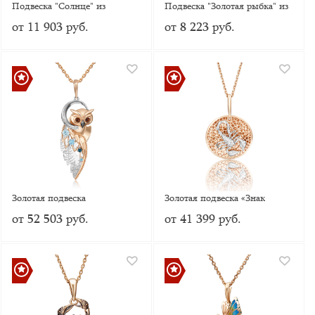
Подвеска "Солнце" из
Подвеска "Золотая рыбка" из
красного золота 585 пробы
красного золота 585 пробы с
от 11 903 руб.
от 8 223 руб.
без вставок
Фианитами
Золотая подвеска
Золотая подвеска «Знак
«Загадочность» с топазами,
зодиака Скорпион»
от 52 503 руб.
от 41 399 руб.
натуральными топазами
white и эмалью