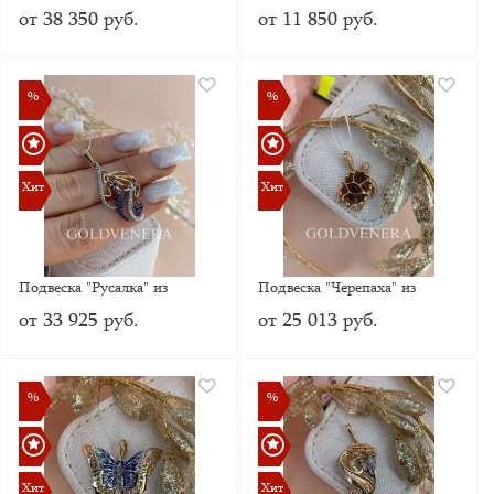
Рыбы" из красного золота
комбинированного золота с
от 38 350 руб.
от 11 850 руб.
фианитами
%
%
%
%
Хит
Хит
Хит
Хит
Подвеска "Русалка" из
Подвеска "Черепаха" из
красного золота
красного золота с Янтарем
от 33 925 руб.
от 25 013 руб.
%
%
%
%
Хит
Хит
Хит
Хит