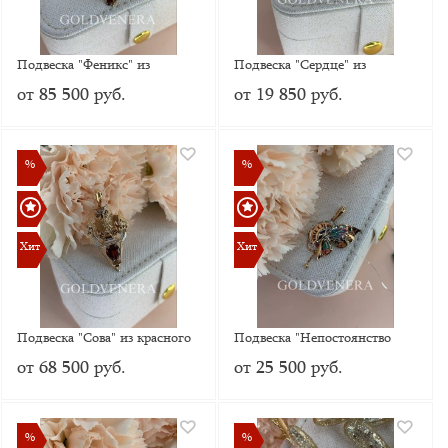
Подвеска "Феникс" из
Подвеска "Сердце" из
красного золота с гранатами,
красного золота с Эмалью
от 85 500 руб.
от 19 850 руб.
цитринами и эмалью
%
%
%
%
Хит
Хит
Хит
Хит
Подвеска "Сова" из красного
Подвеска "Непостоянство
золота с гранатом и эмалью
времени" из красного золота с
от 68 500 руб.
от 25 500 руб.
эмалью
%
%
%
%