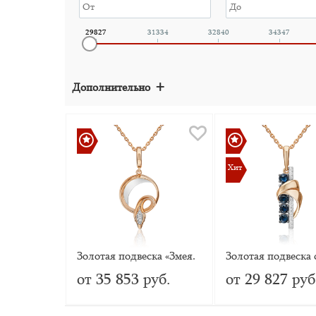
29827
31334
32840
34347
+
Дополнительно
Хит
Хит
Золотая подвеска «Змея.
Золотая подвеска 
Безграничность
сапфирами и
от 35 853 руб.
от 29 827 руб
возможностей» с
бриллиантами
бриллиантами