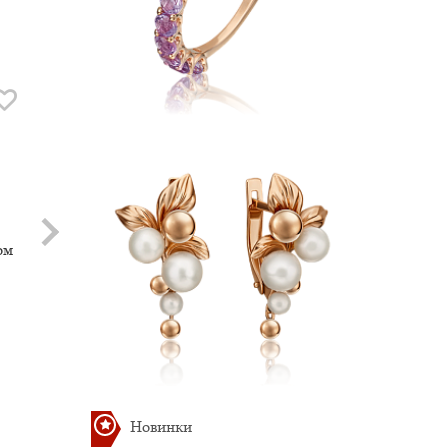
Хит
Хит
ом
Подвеска с Цитрином
Подвеска с Бирюзой
Артикул: П-114
Артикул: П-102
12 478.81 руб.
12 221.19 руб.
Новинки