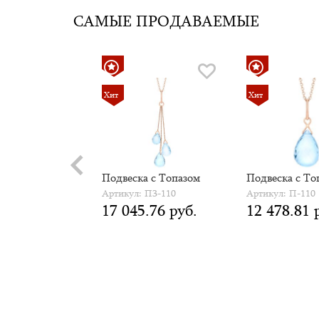
САМЫЕ ПРОДАВАЕМЫЕ
Хит
Хит
а с
Подвеска с Топазом
Подвеска с То
азами
Артикул: П3-110
Артикул: П-110
17 045.76 руб.
12 478.81 
 ПЦ5-111
 руб.