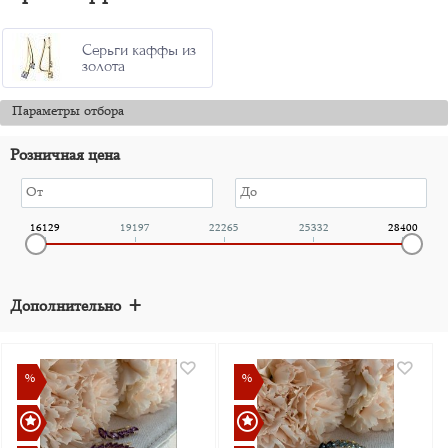
Серьги каффы из
золота
Параметры отбора
Розничная цена
16129
19197
22265
25332
28400
+
Дополнительно
%
%
%
%