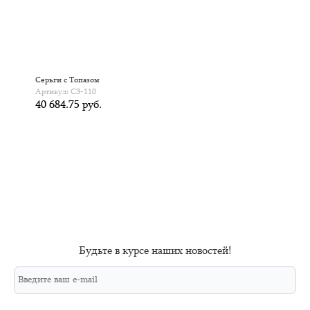
Серьги с Топазом
С
Артикул: С3-110
А
40 684.75 руб.
Будьте в курсе наших новостей!