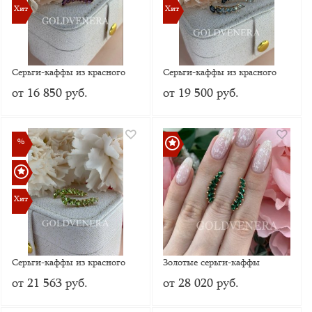
Хит
Хит
Хит
Хит
Серьги-каффы из красного
Серьги-каффы из красного
золота 585 пробы с
золота 585 пробы с Топазом
от 16 850 руб.
от 19 500 руб.
Аметистом
%
%
Хит
Хит
Серьги-каффы из красного
Золотые серьги-каффы
золота с Хризолитами
от 21 563 руб.
от 28 020 руб.