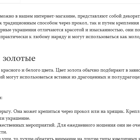
 можно в нашем интернет-магазине, представляют собой декора
к традиционным способом через прокол, так и путем крепления
ирные украшения отличаются красотой и изысканностью, они п
т практически к любому наряду и могут использоваться как мол
 золотые
 красного и белого цвета. Цвет золота обычно подбирают в зави
ений могут использоваться вставки из драгоценных и полудрагоц
и:
ерьгу. Она может крепиться через прокол или на хрящик. Креп
ли украшение.
ржественных мероприятий. Для ежедневного ношения они не оч
сти.
 уши, то лучше обратить внимание на другие типы ювелирных 