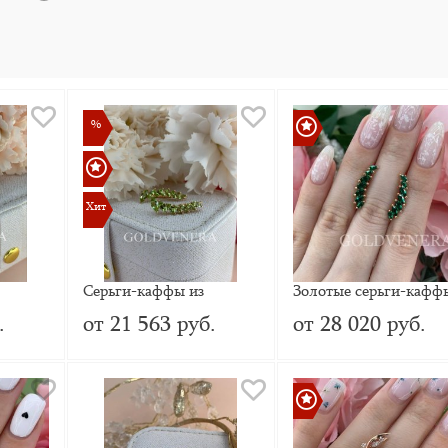
%
%
Хит
Хит
Серьги-каффы из
Золотые серьги-кафф
85
красного золота с
.
от 21 563 руб.
от 28 020 руб.
Хризолитами