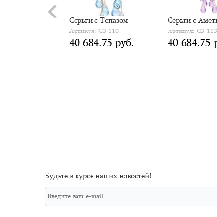
с Аметистом
Серьги с Топазом
Серьги с Амет
 СПЦ-113
Артикул: С3-110
Артикул: С3-11
.64 руб.
40 684.75 руб.
40 684.75 
Будьте в курсе наших новостей!