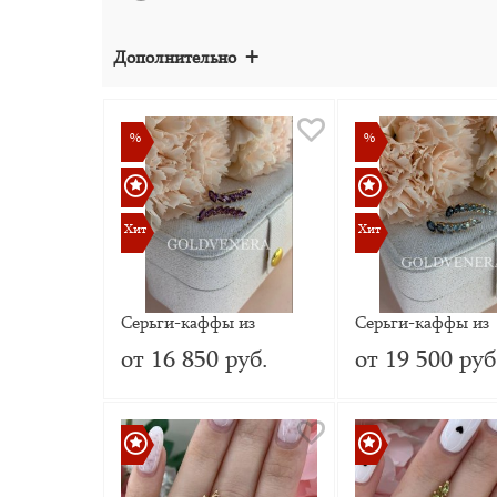
+
Дополнительно
%
%
%
%
Хит
Хит
Хит
Хит
Серьги-каффы из
Серьги-каффы из
красного золота 585
красного золота 5
от 16 850 руб.
от 19 500 руб
пробы с Аметистом
пробы с Топазом