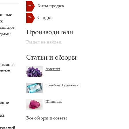
хит
Хиты продаж
тивные
%
Скидки
 к
омогают
Производители
одыми
Раздел не найден.
Статьи и обзоры
симости
Аметист
енных
Голубой Турмалин
Шпинель
ление
ень
Все обзоры и советы
изделий.