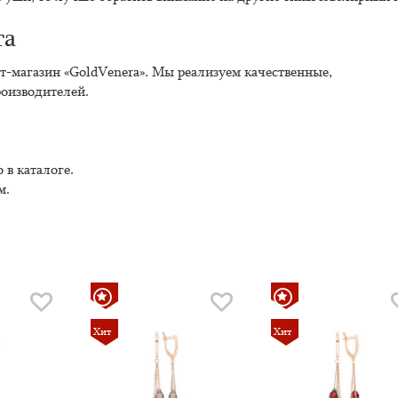
та
т-магазин «GoldVenera». Мы реализуем качественные,
оизводителей.
 в каталоге.
м.
Хит
Хит