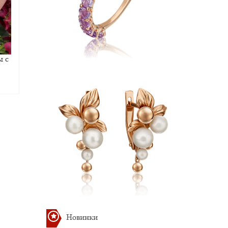
ы с
Новинки