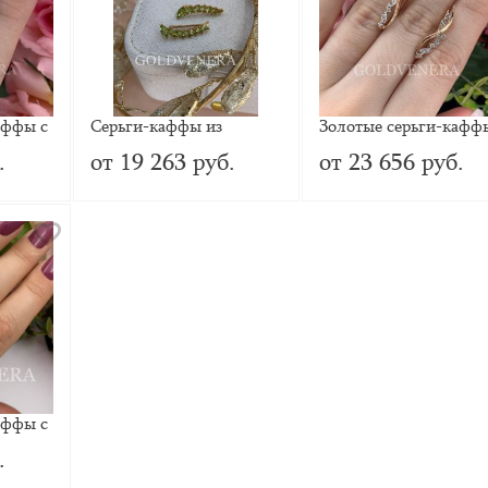
аффы с
Серьги-каффы из
Золотые серьги-кафф
красного золота с
фианитами
.
от 19 263 руб.
от 23 656 руб.
Хризолитом
аффы с
.