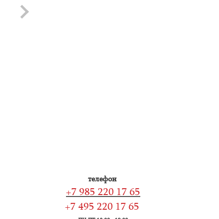
Серьги с Цитрином
Серьги с Миксом
камней
Артикул: С3-114
40 684.75 руб.
Артикул: С3-130
51 083.05 руб.
телефон
+7 985 220 17 65
+7 495 220 17 65