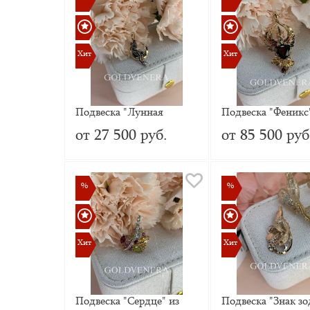
Хит
Хит
Хит
Хит
Подвеска "Лунная
Подвеска "Феникс
кошка" из красного
красного золота с
от 27 500 руб.
от 85 500 руб
золота с Фианитом
гранатами, цитри
эмалью
%
%
%
%
Хит
Хит
Хит
Хит
Подвеска "Сердце" из
Подвеска "Знак зо