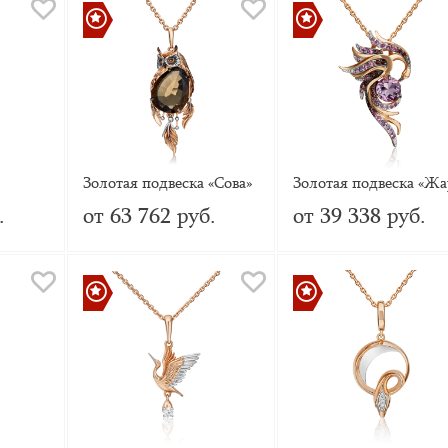
Золотая подвеска «Сова»
Золотая подвеска «Жа
акон»
с кварцем дымчатым и
птица» с аметистами 
.
от 63 762 руб.
от 39 338 руб.
вья)
эмалью
гранатами