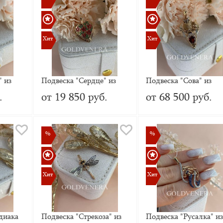
Хит
Хит
Хит
Хит
" из
Подвеска "Сердце" из
Подвеска "Сова" из
красного золота с
красного золота с
.
от 19 850 руб.
от 68 500 руб.
нами и
Эмалью
гранатом и эмалью
%
%
%
%
Хит
Хит
Хит
Хит
диака
Подвеска "Стрекоза" из
Подвеска "Русалка" и