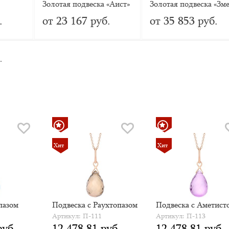
Золотая подвеска «Аист»
Золотая подвеска «Зме
с фианитом
Безграничность
.
от 23 167 руб.
от 35 853 руб.
 с
возможностей» с
бриллиантами
.
Хит
Хит
пазом
Подвеска с Раухтопазом
Подвеска с Аметист
Артикул: П-111
Артикул: П-113