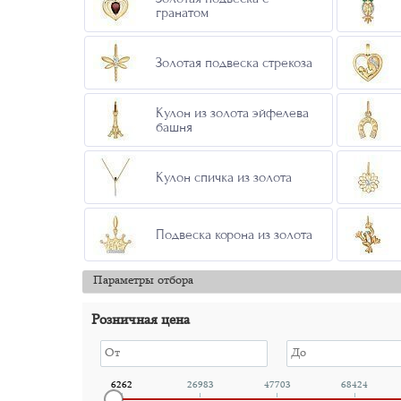
гранатом
Золотая подвеска стрекоза
Кулон из золота эйфелева
башня
Кулон спичка из золота
Подвеска корона из золота
Параметры отбора
Розничная цена
6262
26983
47703
68424