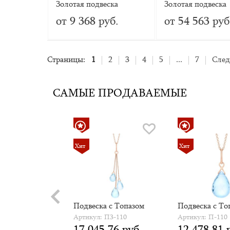
Золотая подвеска
Золотая подвеска
«Сердце» с топазом
«Обгоняя время»
от 9 368 руб.
от 54 563 руб
(пожелание удачи)
гранатами
Страницы:
1
2
3
4
5
...
7
След
САМЫЕ ПРОДАВАЕМЫЕ
Хит
Хит
а с
Подвеска с Топазом
Подвеска с То
азами
Артикул: П3-110
Артикул: П-110
 ПЦ5-111