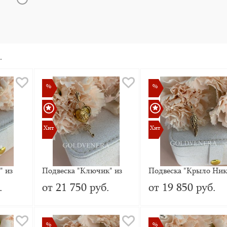
.
%
%
%
%
Хит
Хит
Хит
Хит
" из
Подвеска "Ключик" из
Подвеска "Крыло Ник
красного золота с
из красного золота
.
от 21 750 руб.
от 19 850 руб.
эмалью
янтарём
%
%
%
%