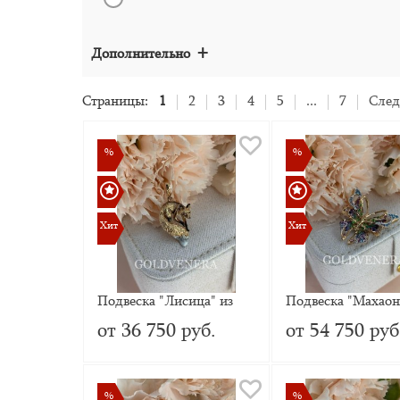
+
Дополнительно
Страницы:
1
2
3
4
5
...
7
След
%
%
%
%
Хит
Хит
Хит
Хит
Подвеска "Лисица" из
Подвеска "Махаон
красного золота
красного золота с
от 36 750 руб.
от 54 750 руб
миксом камней и 
%
%
%
%