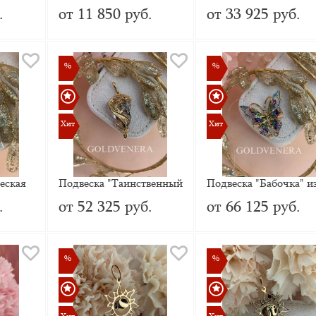
о
комбинированного
красного золота
.
от 11 850 руб.
от 33 925 руб.
золота с фианитами
%
%
%
%
Хит
Хит
Хит
Хит
еская
Подвеска "Таинственный
Подвеска "Бабочка" и
сного
дракон" из
красного золота с
.
от 52 325 руб.
от 66 125 руб.
комбинированного
эмалью
золота
%
%
%
%