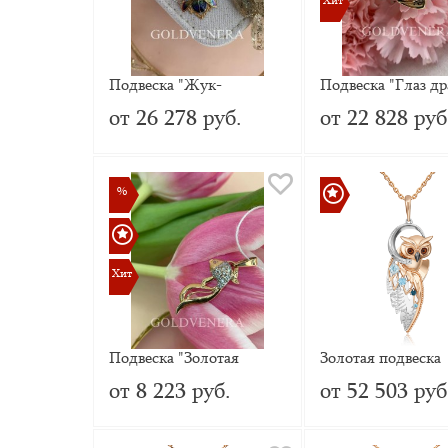
Хит
Хит
Подвеска "Жук-
Подвеска "Глаз др
скоробей" из красного
из красного золот
от 26 278 руб.
от 22 828 руб
золота с эмалью
%
%
Хит
Хит
Подвеска "Золотая
Золотая подвеска
рыбка" из красного
«Загадочность» с
от 8 223 руб.
от 52 503 руб
золота 585 пробы с
топазами, натура
Фианитами
топазами white и