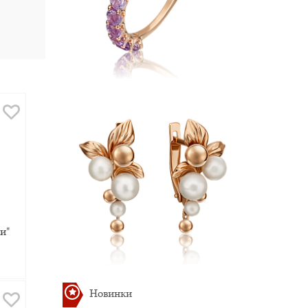
и"
Новинки