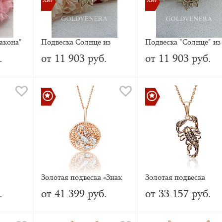
Хит
Хит
Хит
Хит
акона"
Подвеска Солнце из
Подвеска "Солнце" из
а
красного золота без
красного золота 585
.
от 11 903 руб.
от 11 903 руб.
вставок
пробы без вставок
Золотая подвеска «Знак
Золотая подвеска
зодиака Скорпион»
«Скорпион» с эмалью
.
от 41 399 руб.
от 33 157 руб.
льными
 эмалью