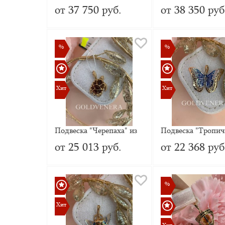
красного золота 585
Рыбы" из красног
от 37 750 руб.
от 38 350 руб
пробы с Миксом
золота
натуральных камней
%
%
%
%
Хит
Хит
Хит
Хит
Подвеска "Черепаха" из
Подвеска "Тропич
красного золота с
красавица" из кра
от 25 013 руб.
от 22 368 руб
Янтарем
золота с эмалью
%
%
Хит
Хит