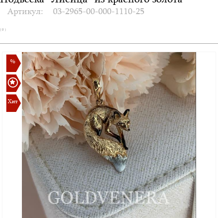
Подвеска "Лисица" из красного золота
Артикул:
03-2965-00-000-1110-25
( 0 )
%
Хит