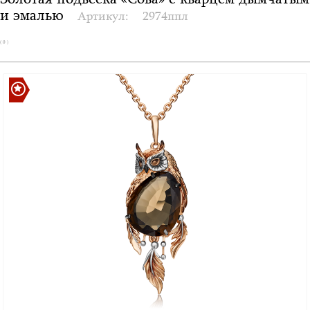
Золотая подвеска «Сова» с кварцем дымчатым
и эмалью
Артикул:
2974ппл
( 0 )