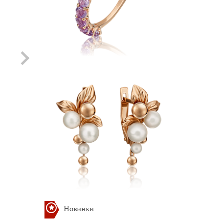
Хит
Хит
Подвеска с Топазом
Подвеска с
Раухтопазом
Артикул: П-110
12 478.81 руб.
Артикул: П-111
12 478.81 руб.
Новинки