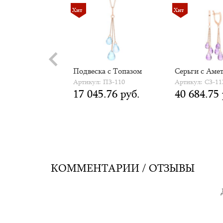
Хит
Хит
 Браслет с
Подвеска с Топазом
Серьги с Аме
ом
Артикул: П3-110
Артикул: С3-11
17 045.76 руб.
40 684.75 
 Б5-104
0.85 руб.
КОММЕНТАРИИ / ОТЗЫВЫ