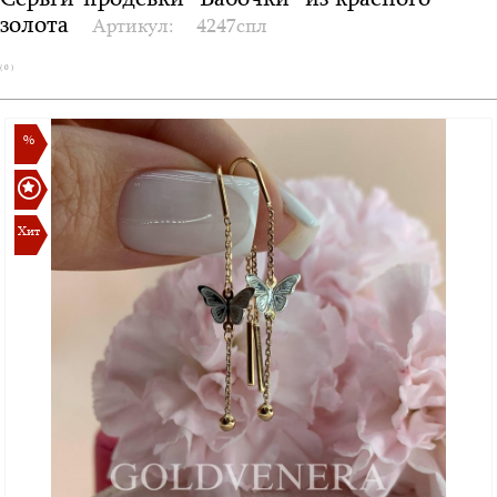
Серьги-продевки "Бабочки" из красного
золота
Артикул:
4247спл
( 0 )
%
Хит