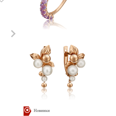
Хит
Хит
Подвеска с Топазом
Подвеска с
Раухтопазом
Артикул: П-110
12 478.81 руб.
Артикул: П-111
12 478.81 руб.
Новинки