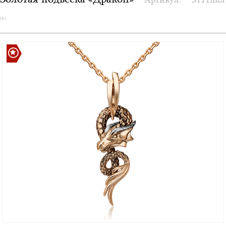
Золотая подвеска «Дракон»
Артикул:
3111ппл
( 0 )