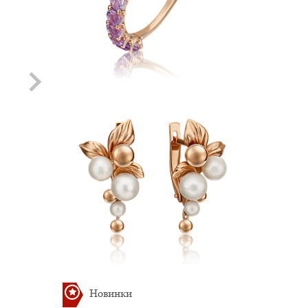
Хит
Хит
Подвеска с Топазом
Подвеска с
Раухтопазом
Артикул: П-110
12 478.81 руб.
Артикул: П-111
12 478.81 руб.
Новинки