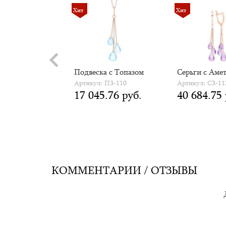
Хит
Хит
 Браслет
Подвеска с Топазом
Серьги с Аме
 Б5-112
Артикул: П3-110
Артикул: С3-11
0.68 руб.
17 045.76 руб.
40 684.75 
КОММЕНТАРИИ / ОТЗЫВЫ