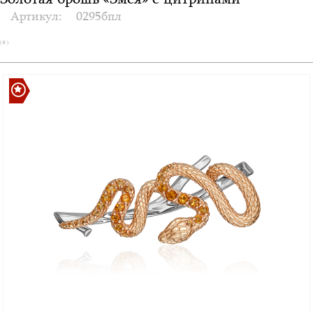
Золотая брошь «Змея» с цитринами
Артикул:
0295бпл
( 0 )