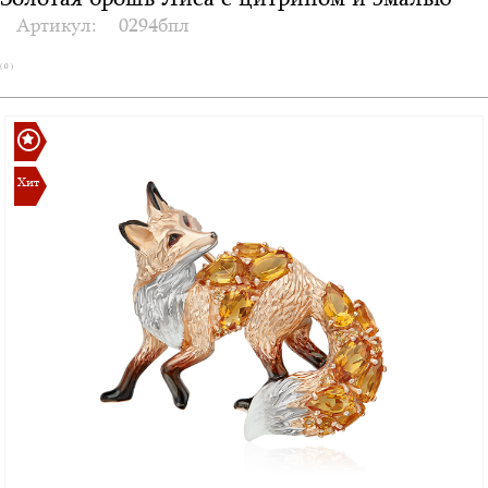
Золотая брошь Лиса с цитрином и эмалью
Артикул:
0294бпл
( 0 )
Хит