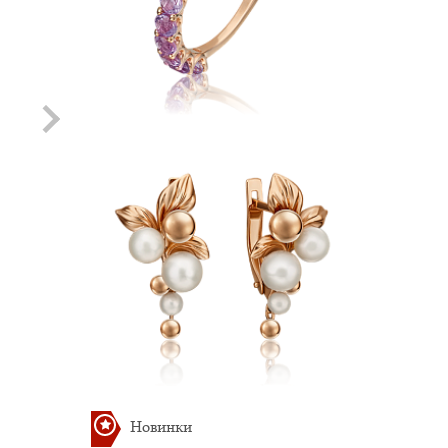
Хит
Хит
Подвеска с Топазом
Подвеска с
Раухтопазом
Артикул: П-110
12 478.81 руб.
Артикул: П-111
12 478.81 руб.
Новинки