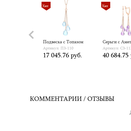
Хит
Хит
 Браслет с
Подвеска с Топазом
Серьги с Аме
ом
Артикул: П3-110
Артикул: С3-11
17 045.76 руб.
40 684.75 
 Б5-104
0.85 руб.
КОММЕНТАРИИ / ОТЗЫВЫ