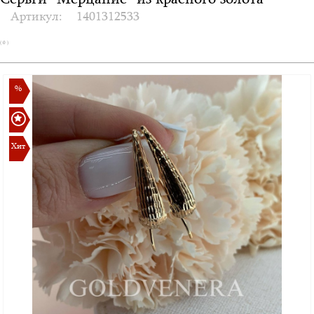
Серьги "Мерцание" из красного золота
Артикул:
1401312533
( 0 )
%
Хит